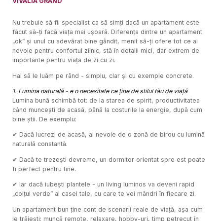
VIVALIA GRAND
Nu trebuie să fii specialist ca să simți dacă un apartament este
făcut să-ți facă viața mai ușoară. Diferența dintre un apartament
„ok” și unul cu adevărat bine gândit, menit să-ți ofere tot ce ai
nevoie pentru confortul zilnic, stă în detalii mici, dar extrem de
importante pentru viața de zi cu zi.
Hai să le luăm pe rând - simplu, clar și cu exemple concrete.
1. Lumina naturală - e o necesitate ce ține de stilul tău de viață
Lumina bună schimbă tot: de la starea de spirit, productivitatea
când muncești de acasă, până la costurile la energie, după cum
bine știi. De exemplu:
✔ Dacă lucrezi de acasă, ai nevoie de o zonă de birou cu lumină
naturală constantă.
✔ Dacă te trezești devreme, un dormitor orientat spre est poate
fi perfect pentru tine.
✔ Iar dacă iubești plantele - un living luminos va deveni rapid
„colțul verde” al casei tale, cu care te vei mândri în fiecare zi.
Un apartament bun ține cont de scenarii reale de viață, așa cum
le trăiești: muncă remote, relaxare, hobby-uri, timp petrecut în