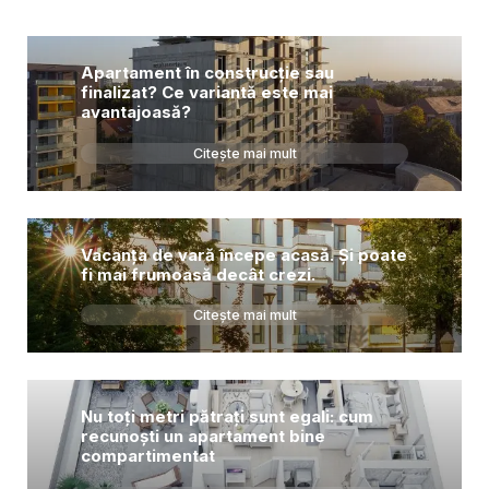
Apartament în construcție sau
finalizat? Ce variantă este mai
avantajoasă?
Citește mai mult
Vacanța de vară începe acasă. Și poate
fi mai frumoasă decât crezi.
Citește mai mult
Nu toți metri pătrați sunt egali: cum
recunoști un apartament bine
compartimentat