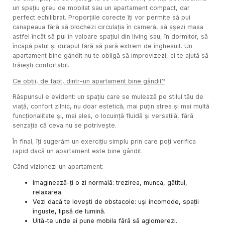
un spațiu greu de mobilat sau un apartament compact, dar
perfect echilibrat. Proporțiile corecte îți vor permite să pui
canapeaua fără să blochezi circulația în cameră, să așezi masa
astfel încât să pui în valoare spațiul din living sau, în dormitor, să
încapă patul și dulapul fără să pară extrem de înghesuit. Un
apartament bine gândit nu te obligă să improvizezi, ci te ajută să
trăiești confortabil.
Ce obții, de fapt, dintr-un apartament bine gândit?
Răspunsul e evident: un spațiu care se mulează pe stilul tău de
viață, confort zilnic, nu doar estetică, mai puțin stres și mai multă
funcționalitate și, mai ales, o locuință fluidă și versatilă, fără
senzația că ceva nu se potrivește.
În final, îți sugerăm un exercițiu simplu prin care poți verifica
rapid dacă un apartament este bine gândit.
Când vizionezi un apartament:
Imaginează-ți o zi normală: trezirea, munca, gătitul,
relaxarea.
Vezi dacă te lovești de obstacole: uși incomode, spații
înguste, lipsă de lumină.
Uită-te unde ai pune mobila fără să aglomerezi.