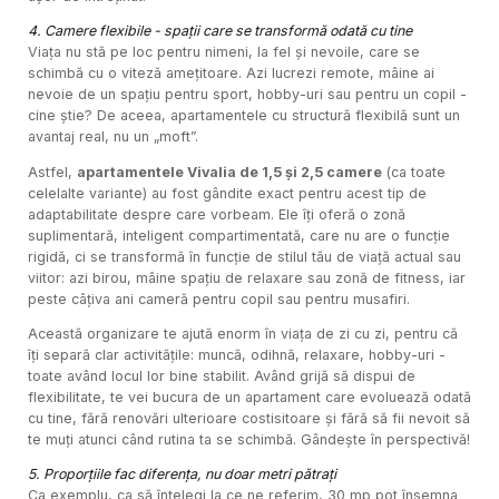
4. Camere flexibile - spații care se transformă odată cu tine
Viața nu stă pe loc pentru nimeni, la fel și nevoile, care se
schimbă cu o viteză amețitoare. Azi lucrezi remote, mâine ai
nevoie de un spațiu pentru sport, hobby-uri sau pentru un copil -
cine știe? De aceea, apartamentele cu structură flexibilă sunt un
avantaj real, nu un „moft”.
Astfel,
apartamentele Vivalia de 1,5 și 2,5 camere
(ca toate
celelalte variante) au fost gândite exact pentru acest tip de
adaptabilitate despre care vorbeam. Ele îți oferă o zonă
suplimentară, inteligent compartimentată, care nu are o funcție
rigidă, ci se transformă în funcție de stilul tău de viață actual sau
viitor: azi birou, mâine spațiu de relaxare sau zonă de fitness, iar
peste câțiva ani cameră pentru copil sau pentru musafiri.
Această organizare te ajută enorm în viața de zi cu zi, pentru că
îți separă clar activitățile: muncă, odihnă, relaxare, hobby-uri -
toate având locul lor bine stabilit. Având grijă să dispui de
flexibilitate, te vei bucura de un apartament care evoluează odată
cu tine, fără renovări ulterioare costisitoare și fără să fii nevoit să
te muți atunci când rutina ta se schimbă. Gândește în perspectivă!
5. Proporțiile fac diferența, nu doar metri pătrați
Ca exemplu, ca să înțelegi la ce ne referim, 30 mp pot însemna