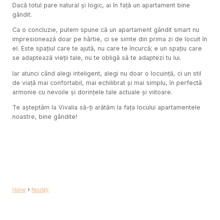
Dacă totul pare natural și logic, ai în față un apartament bine
gândit.
Ca o concluzie, putem spune că un apartament gândit smart nu
impresionează doar pe hârtie, ci se simte din prima zi de locuit în
el. Este spațiul care te ajută, nu care te încurcă; e un spațiu care
se adaptează vieții tale, nu te obligă să te adaptezi tu lui.
Iar atunci când alegi inteligent, alegi nu doar o locuință, ci un stil
de viață mai confortabil, mai echilibrat și mai simplu, în perfectă
armonie cu nevoile și dorințele tale actuale și viitoare.
Te așteptăm la Vivalia să-ți arătăm la fața locului apartamentele
noastre, bine gândite!
Home
Noutăți