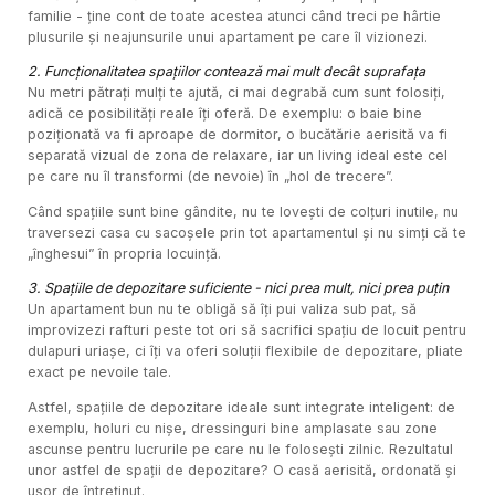
familie - ține cont de toate acestea atunci când treci pe hârtie
plusurile și neajunsurile unui apartament pe care îl vizionezi.
2. Funcționalitatea spațiilor contează mai mult decât suprafața
Nu metri pătrați mulți te ajută, ci mai degrabă cum sunt folosiți,
adică ce posibilități reale îți oferă. De exemplu: o baie bine
poziționată va fi aproape de dormitor, o bucătărie aerisită va fi
separată vizual de zona de relaxare, iar un living ideal este cel
pe care nu îl transformi (de nevoie) în „hol de trecere”.
Când spațiile sunt bine gândite, nu te lovești de colțuri inutile, nu
traversezi casa cu sacoșele prin tot apartamentul și nu simți că te
„înghesui” în propria locuință.
3. Spațiile de depozitare suficiente - nici prea mult, nici prea puțin
Un apartament bun nu te obligă să îți pui valiza sub pat, să
improvizezi rafturi peste tot ori să sacrifici spațiu de locuit pentru
dulapuri uriașe, ci îți va oferi soluții flexibile de depozitare, pliate
exact pe nevoile tale.
Astfel, spațiile de depozitare ideale sunt integrate inteligent: de
exemplu, holuri cu nișe, dressinguri bine amplasate sau zone
ascunse pentru lucrurile pe care nu le folosești zilnic. Rezultatul
unor astfel de spații de depozitare? O casă aerisită, ordonată și
ușor de întreținut.